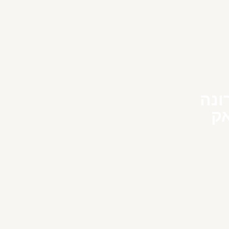
ונה
אק