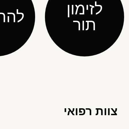
לזימון
להת
תור
צוות רפואי