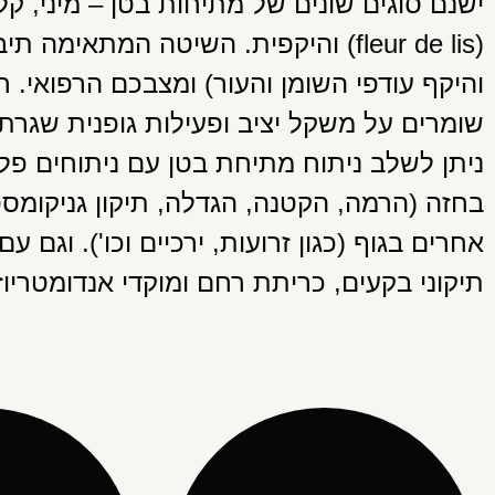
ישנם סוגים שונים של מתיחות בטן – מיני, ק
(fleur de lis) והיקפית. השיטה המתא
והיקף עודפי השומן והעור) ומצבכם הרפואי. ח
שומרים על משקל יציב ופעילות גופנית שגרתי
ניתן לשלב ניתוח מתיחת בטן עם ניתוחים פלס
בחזה (הרמה, הקטנה, הגדלה, תיקון גניקומסט
אחרים בגוף (כגון זרועות, ירכיים וכו'). וגם עם 
תיקוני בקעים, כריתת רחם ומוקדי אנדומטריוז