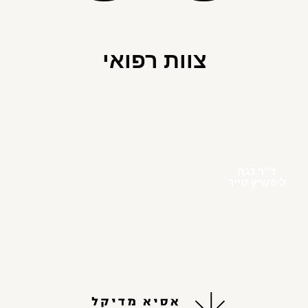
צוות רפואי
ד"ר נגה
ליפשיץ טייר