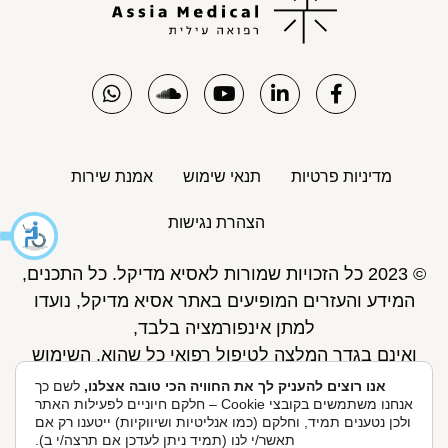
מדיניות פרטיות
תנאי שימוש
אמנת שירות
הצהרת נגישות
© 2023 כל הזכויות שמורות לאסיא מדיקל. כל התכנים,
המידע והעזרים המופיעים באתר אסיא מדיקל, נועדו
למתן אינפורמציה בלבד,
ואינם בגדר המלצה לטיפול רפואי כל שהוא. השימוש
באתר כפוף לתנאי השימוש ואינו מחליף את אחריות
אנו רוצים להעניק לך את החוויה הכי טובה אצלנו,
לשם כך
אנחנו משתמשים בקובצי Cookie – חלקם חיוניים לפעילות האתר
הגולש לקבלת ייעוץ ע"י רופא.
ולכן נטענים תמיד, וחלקם (כמו אנליטיות ושיווקיות) ייטענו רק אם
פיתוח אתר: Skymaster
תאשר/י לנו (תמיד ניתן לעדכן אם תרצה/י ב).