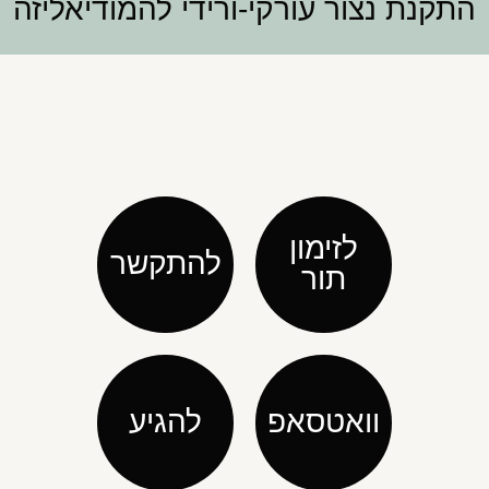
התקנת נצור עורקי-ורידי להמודיאליזה
לזימון
להתקשר
תור
וואטסאפ
להגיע