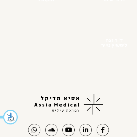
ד"ר נגה
ליפשיץ טייר