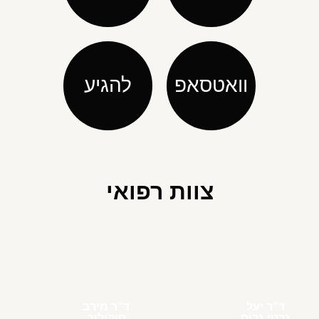
וואטסאפ
להגיע
צוות רפואי
ד"ר יעל
ד"ר מירב
גרטי גרוס
סוקולוב