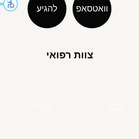
וואטסאפ
להגיע
צוות רפואי
ד"ר דין
ד״ר יהודה
לוטרין
קריב