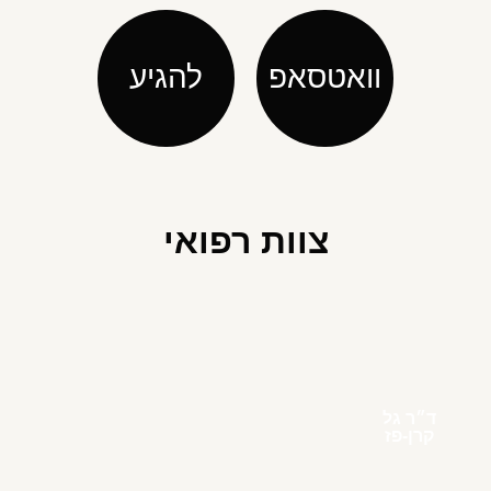
וואטסאפ
להגיע
צוות רפואי
ד״ר גל
קרן-פז