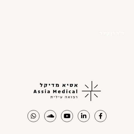
ד"ר רן קידר