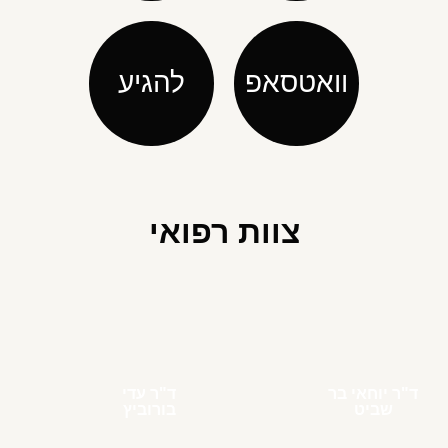
וואטסאפ
להגיע
צוות רפואי
ד"ר יוחאי בר
ד"ר עדי
שביט
בורוביץ