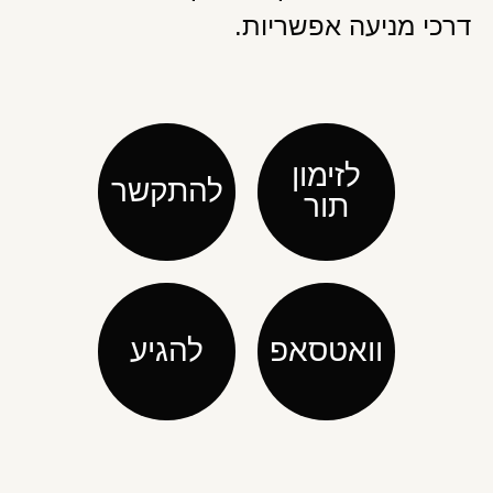
דרכי מניעה אפשריות.
לזימון
להתקשר
תור
וואטסאפ
להגיע