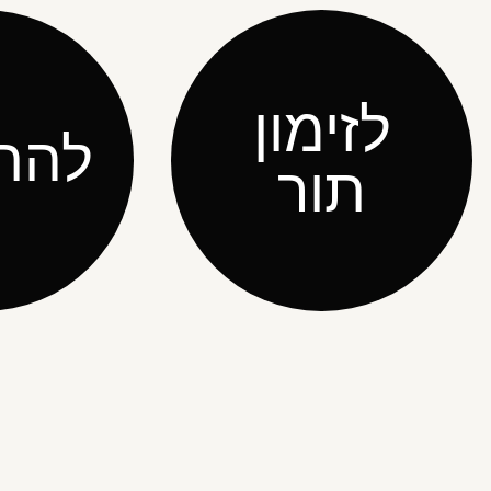
לזימון
להת
תור