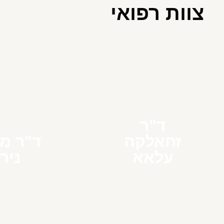
צוות רפואי
ד"ר
זחאלקה
ד"ר מ
עלאא
ניר