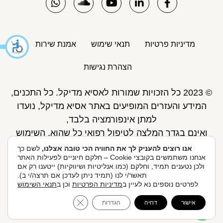
מדיניות פרטיות
תנאי שימוש
אמנת שירות
הצהרת נגישות
© 2023 כל הזכויות שמורות לאסיא מדיקל. כל התכנים,
המידע והעזרים המופיעים באתר אסיא מדיקל, נועדו
למתן אינפורמציה בלבד,
ואינם בגדר המלצה לטיפול רפואי כל שהוא. השימוש
באתר כפוף לתנאי השימוש ואינו מחליף את אחריות
אנו רוצים להעניק לך את החוויה הכי טובה אצלנו,
לשם כך
אנחנו משתמשים בקובצי Cookie – חלקם חיוניים לפעילות האתר
הגולש לקבלת ייעוץ ע"י רופא.
ולכן נטענים תמיד, וחלקם (כמו אנליטיות ושיווקיות) ייטענו רק אם
פיתוח אתר: Skymaster
תאשר/י לנו (תמיד ניתן לעדכן אם תרצה/י ב).
לפרטים נוספים נא לעיין ב
מדיניות הפרטיות
וכן ב
תנאי השימוש
אסיא מדיקל ניהול ואחזקות בע"מ, הברזל 20, 074-705-
לקביעת תור אונליין
ose GDPR Cookie Banner
אישור
דחיה
הגדרות
0130.