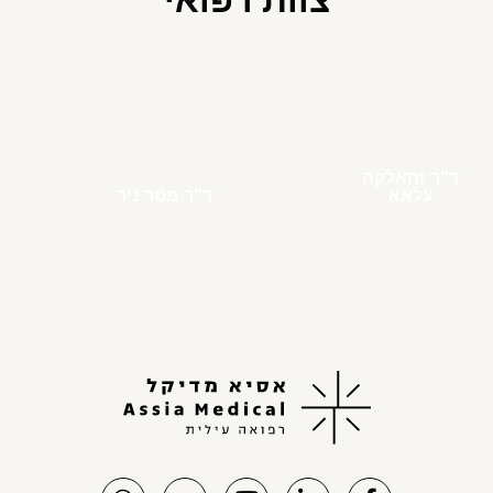
ד"ר זחאלקה
עלאא
ד"ר מסר ניר