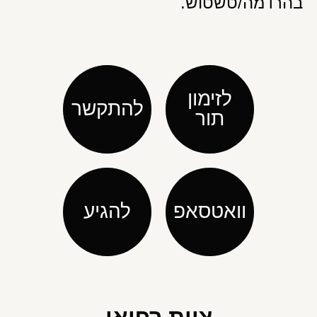
בהרדמה/טשטוש.
לזימון
להתקשר
תור
וואטסאפ
להגיע
צוות רפואי