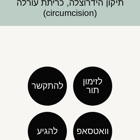
תיקון הידרוצלה, כריתת עורלה
(circumcision)
לזימון
להתקשר
תור
וואטסאפ
להגיע