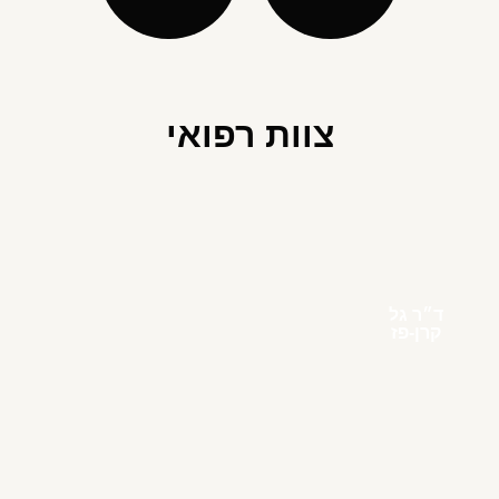
צוות רפואי
ד״ר גל
קרן-פז