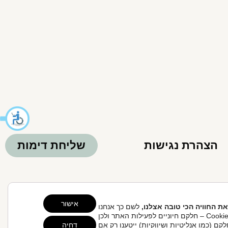
הצהרת נגישות
שליחת דימות
Clo
אישור
את החוויה הכי טובה אצלנו,
לשם כך אנחנו
 אחריות הגולש לקבלת ייעוץ ע"י רופא.
משתמשים בקובצי Cookie – חלקם חיוניים לפעילות האתר ולכן
קם (כמו אנליטיות ושיווקיות) ייטענו רק אם
דחיה