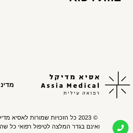
מדיני
© 2023 כל הזכויות שמורות לאסיא מדיקל. כל התכנים, המידע והעזרים המופיעים באתר אסיא מדיקל, נועדו למתן אינפורמציה בלבד,
ואינם בגדר המלצה לטיפול רפואי כל שהו