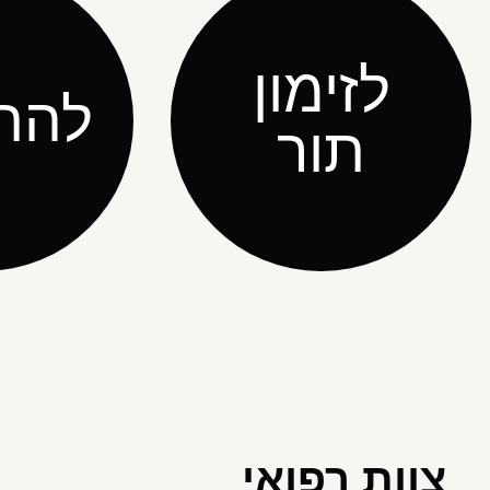
לזימון
להת
תור
צוות רפואי