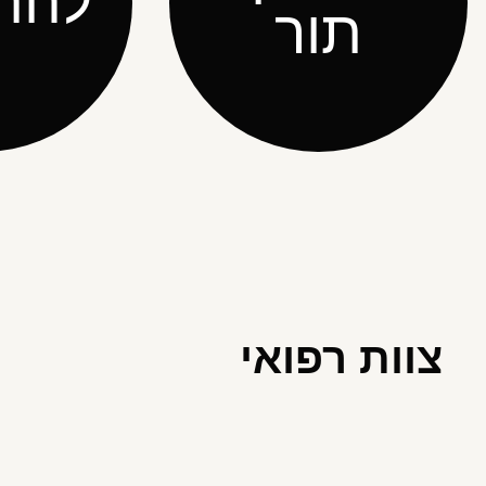
להת
תור
צוות רפואי