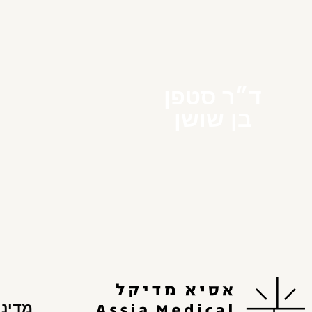
ד״ר סטפן
בן שושן
מדיני