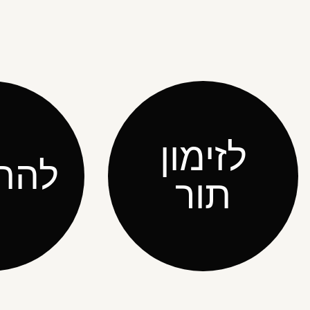
לזימון
להת
תור