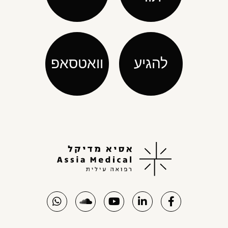
להגיע
וואטסאפ