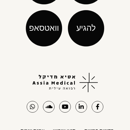
להגיע
וואטסאפ