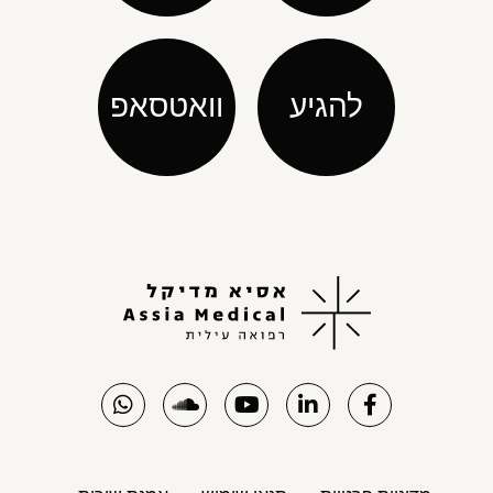
להגיע
וואטסאפ