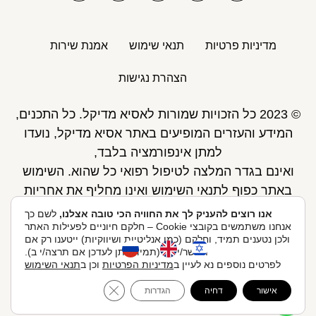
מדיניות פרטיות
תנאי שימוש
אמנת שירות
הצהרת נגישות
© 2023 כל הזכויות שמורות לאסיא מדיקל. כל התכנים,
המידע והעזרים המופיעים באתר אסיא מדיקל, נועדו
למתן אינפורמציה בלבד,
ואינם בגדר המלצה לטיפול רפואי כל שהוא. השימוש
באתר כפוף לתנאי השימוש ואינו מחליף את אחריות
הגולש לקבלת ייעוץ ע"י רופא.
אנו רוצים להעניק לך את החוויה הכי טובה אצלנו,
לשם כך
אנחנו משתמשים בקובצי Cookie – חלקם חיוניים לפעילות האתר
פיתוח אתר: Skymaster
ולכן נטענים תמיד, וחלקם (כמו אנליטיות ושיווקיות) ייטענו רק אם
תאשר/י לנו (תמיד ניתן לעדכן אם תרצה/י ב).
לפרטים נוספים נא לעיין ב
מדיניות הפרטיות
וכן ב
תנאי השימוש
אסיא מדיקל ניהול ואחזקות בע"מ, הברזל 20, 074-705-
לקביעת תור אונליין
ose GDPR Cookie Banner
אישור
דחיה
הגדרות
0130.