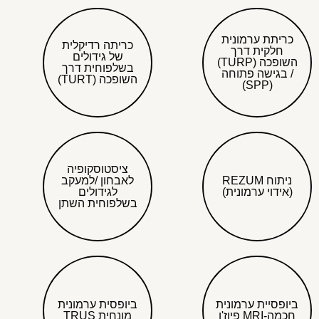
כריתת ערמונית
כריתה רדיקלית
חלקית דרך
של גידולים
השופכה (TURP)
בשלפוחית דרך
/ בגישה פתוחה
השופכה (TURT)
(SPP)
ציסטוסקופיה
ניתוח REZUM
לאבחון /למעקב
(אידוי ערמונית)
לגידולים
בשלפוחית השתן
ביופסיית ערמונית
ביופסית ערמונית
חכמה-MRI פיוז'ן
מונחית TRUS