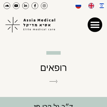
רופאים
ד״ר גל קרן-פז