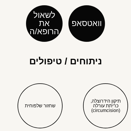
לשאול
וואטסאפ
את
הרופא/ה
ניתוחים / טיפולים
תיקון הידרוצלה,
כריתת עורלה
שחזור שלפוחית
(circumcision)